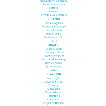
Nebulizzatori a batteria
Potatore a batteria
Batterie
Accessori
Raccolta olive a batteria
RICAMBI
Ricambi agricoli
Ricambi giardinaggio
Luci e Girofari
Ingrassaggio
Lubrificanti e Oli
FILTRI
USATO
Usato Trattori
Usato Agricoltura
Usato per Vigneto
Usato per Giardinaggio
Usato Rimorchi
Batteria Usato
Altro
GIARDINO
Motoseghe
Decespugliatori
Tosasiepi
Motozappe
Motocoltivatori
Falciatutto
Arieggiatori
Gruppi elettrogeni