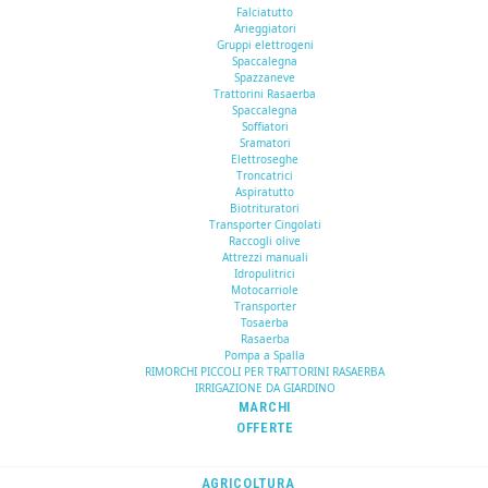
Falciatutto
Arieggiatori
Gruppi elettrogeni
Spaccalegna
Spazzaneve
Trattorini Rasaerba
Spaccalegna
Soffiatori
Sramatori
Elettroseghe
Troncatrici
Aspiratutto
Biotrituratori
Transporter Cingolati
Raccogli olive
Attrezzi manuali
Idropulitrici
Motocarriole
Transporter
Tosaerba
Rasaerba
Pompa a Spalla
RIMORCHI PICCOLI PER TRATTORINI RASAERBA
IRRIGAZIONE DA GIARDINO
MARCHI
OFFERTE
AGRICOLTURA