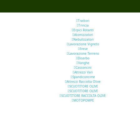
Trattori
Trincia
Erpici Rotanti
Atomizzatori
Nebulizzatori
Lavorazione Vigneto
Frese
Lavorazione Terreno
Diserbo
Vanghe
Cassoncini
Attrezzi Vari
Spandiconcime
Attrezzi Raccolta Olive
SCUOTITORE OLIVE
SCUOTITORE OLIVE
SCUOTITORE RACCOLTA OLIVE
MOTOPOMPE