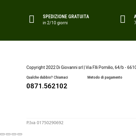
SPEDIZIONE GRATUITA
in 2/10 giorni
7
Copyright 2022 Di Giovanni srl | Via F.lli Pomilio, 64/b - 66
Qualche dubbio? Chiamaci
Metodo di pagamento
0871.562102
P.Iva 01750290692