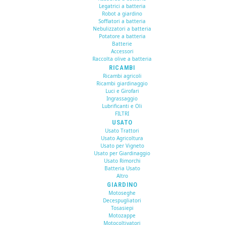
Legatrici a batteria
Robot a giardino
Soffiatori a batteria
Nebulizzatori a batteria
Potatore a batteria
Batterie
Accessori
Raccolta olive a batteria
RICAMBI
Ricambi agricoli
Ricambi giardinaggio
Luci e Girofari
Ingrassaggio
Lubrificanti e Oli
FILTRI
USATO
Usato Trattori
Usato Agricoltura
Usato per Vigneto
Usato per Giardinaggio
Usato Rimorchi
Batteria Usato
Altro
GIARDINO
Motoseghe
Decespugliatori
Tosasiepi
Motozappe
Motocoltivatori