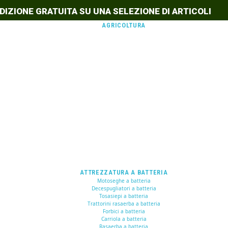
DIZIONE GRATUITA SU UNA SELEZIONE DI ARTICOLI
AGRICOLTURA
ATTREZZATURA A BATTERIA
Motoseghe a batteria
Decespugliatori a batteria
Tosasiepi a batteria
Trattorini rasaerba a batteria
Forbici a batteria
Carriola a batteria
Rasaerba a batteria