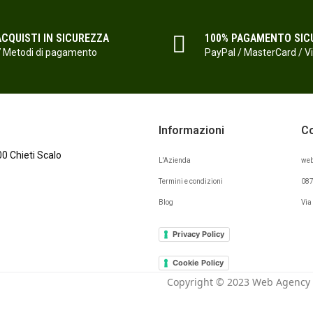
ACQUISTI IN SICUREZZA
100% PAGAMENTO SIC
 Metodi di pagamento
PayPal / MasterCard / V
Informazioni
Co
100 Chieti Scalo
L'Azienda
web
Termini e condizioni
08
Blog
Via
Privacy Policy
Cookie Policy
Copyright © 2023 Web Agency 