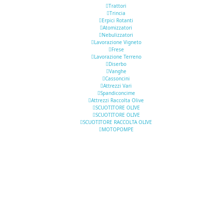
Trattori
Trincia
Erpici Rotanti
Atomizzatori
Nebulizzatori
Lavorazione Vigneto
Frese
Lavorazione Terreno
Diserbo
Vanghe
Cassoncini
Attrezzi Vari
Spandiconcime
Attrezzi Raccolta Olive
SCUOTITORE OLIVE
SCUOTITORE OLIVE
SCUOTITORE RACCOLTA OLIVE
MOTOPOMPE