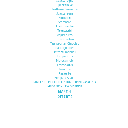
Spaccalegna
Spazzaneve
Trattorini Rasaerba
Spaccalegna
Soffiatori
Sramatori
Elettroseghe
Troncatrici
Aspiratutto
Biotrituratori
Transporter Cingolati
Raccogli olive
Attrezzi manuali
Idropulitrici
Motocarriole
Transporter
Tosaerba
Rasaerba
Pompa a Spalla
RIMORCHI PICCOLI PER TRATTORINI RASAERBA
IRRIGAZIONE DA GIARDINO
MARCHI
OFFERTE