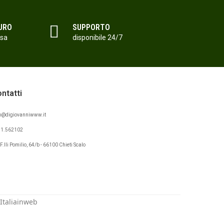
URO
SUPPORTO
isa
disponibile 24/7
ntatti
@digiovanniwww.it
71.562102
 F.lli Pomilio, 64/b - 66100 Chieti Scalo
Italiainweb