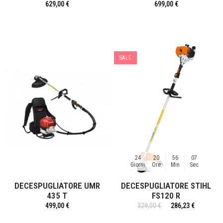
629,00 €
699,00 €
SALE
24
20
56
07
Giorni
Ore
Min
Sec
DECESPUGLIATORE UMR
DECESPUGLIATORE STIHL
435 T
FS120 R
499,00 €
329,00 €
286,23 €