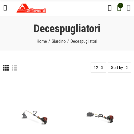
0
Decespugliatori
Home
Giardino
Decespugliatori
12
Sort by