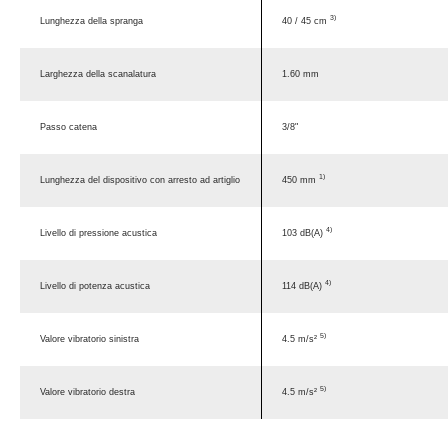
3)
Lunghezza della spranga
40 / 45 cm
Larghezza della scanalatura
1.60 mm
Passo catena
3/8"
1)
Lunghezza del dispositivo con arresto ad artiglio
450 mm
4)
Livello di pressione acustica
103 dB(A)
4)
Livello di potenza acustica
114 dB(A)
5)
Valore vibratorio sinistra
4.5 m/s²
5)
Valore vibratorio destra
4.5 m/s²