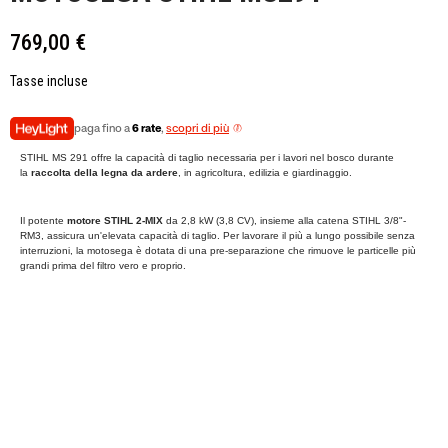
769,00 €
Tasse incluse
paga fino a
6 rate
,
scopri di più
STIHL MS 291 offre la capacità di taglio necessaria per i lavori nel bosco durante
la
raccolta della legna da ardere
, in agricoltura, edilizia e giardinaggio.
Il potente
motore STIHL 2-MIX
da 2,8 kW (3,8 CV), insieme alla catena STIHL 3/8"-
RM3, assicura un'elevata capacità di taglio. Per lavorare il più a lungo possibile senza
interruzioni, la motosega è dotata di una pre-separazione che rimuove le particelle più
grandi prima del filtro vero e proprio.