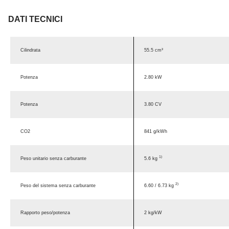
DATI TECNICI
Cilindrata
55.5 cm³
Potenza
2.80 kW
Potenza
3.80 CV
CO2
841 g/kWh
1)
Peso unitario senza carburante
5.6 kg
2)
Peso del sistema senza carburante
6.60 / 6.73 kg
Rapporto peso/potenza
2 kg/kW