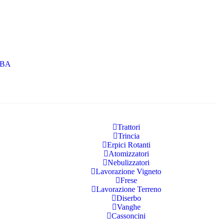
RBA
Trattori
Trincia
Erpici Rotanti
Atomizzatori
Nebulizzatori
Lavorazione Vigneto
Frese
Lavorazione Terreno
Diserbo
Vanghe
Cassoncini