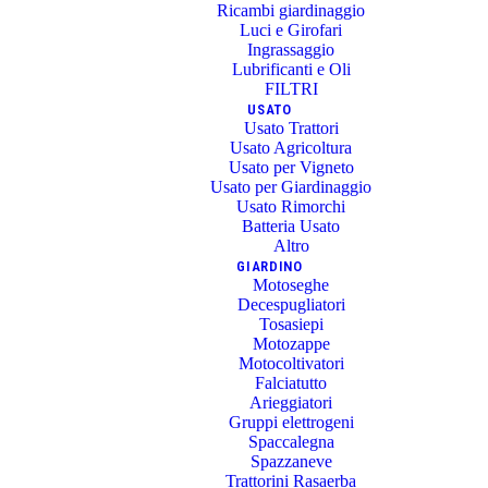
Ricambi giardinaggio
Luci e Girofari
Ingrassaggio
Lubrificanti e Oli
FILTRI
USATO
Usato Trattori
Usato Agricoltura
Usato per Vigneto
Usato per Giardinaggio
Usato Rimorchi
Batteria Usato
Altro
GIARDINO
Motoseghe
Decespugliatori
Tosasiepi
Motozappe
Motocoltivatori
Falciatutto
Arieggiatori
Gruppi elettrogeni
Spaccalegna
Spazzaneve
Trattorini Rasaerba