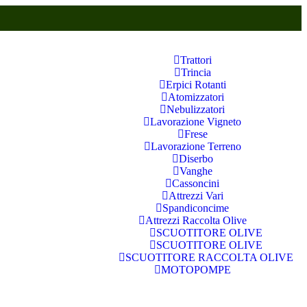
Trattori
Trincia
Erpici Rotanti
Atomizzatori
Nebulizzatori
Lavorazione Vigneto
Frese
Lavorazione Terreno
Diserbo
Vanghe
Cassoncini
Attrezzi Vari
Spandiconcime
Attrezzi Raccolta Olive
SCUOTITORE OLIVE
SCUOTITORE OLIVE
SCUOTITORE RACCOLTA OLIVE
MOTOPOMPE