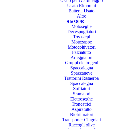
Usato per Giardinaggio
Usato Rimorchi
Batteria Usato
Altro
GIARDINO
Motoseghe
Decespugliatori
Tosasiepi
Motozappe
Motocoltivatori
Falciatutto
Arieggiatori
Gruppi elettrogeni
Spaccalegna
Spazzaneve
Trattorini Rasaerba
Spaccalegna
Soffiatori
Sramatori
Elettroseghe
Troncatrici
Aspiratutto
Biotrituratori
Transporter Cingolati
Raccogli olive