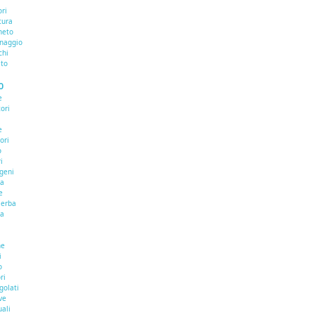
ri
tura
neto
inaggio
chi
ato
O
e
ori
e
ori
o
i
ogeni
na
e
aerba
na
he
i
o
ri
golati
ve
uali