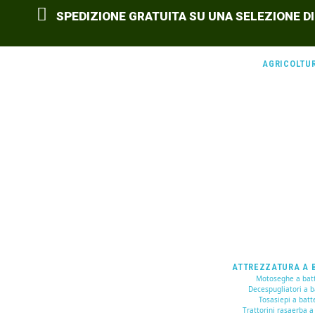
SPEDIZIONE GRATUITA SU UNA SELEZIONE DI
AGRICOLTU
ATTREZZATURA A 
Motoseghe a batt
Decespugliatori a b
Tosasiepi a batt
Trattorini rasaerba a