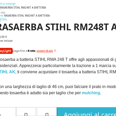
ck to enlarge
me
RASAERBA STIHL RM248T A BATTERIA
RASAERBA STIHL RM248T 
0,00 €
se incluse
paga fino a
6 rate
,
scopri di più
 tosaerba a batteria STIHL RMA 248 T offre agli appassionati di 
sidenziali. Apprezzerai particolarmente la trazione a 1 marcia su
TIHL AK
, ti conviene acquistare il tosaerba a batteria STIHL 
n una larghezza di taglio di 46 cm, puoi falciare il prato in mod
esto tosaerba è adatto sia per taglio che per
mulching
.
Aggiungi al carre