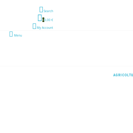
Search
0
0,00 €
My Account
Menu
AGRICOLT