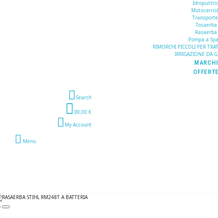
Idropulitric
Motocarrio
Transporte
Tosaerba
Rasaerba
Pompa a Spa
RIMORCHI PICCOLI PER TRA
IRRIGAZIONE DA 
MARCH
OFFERT
Search
0
0,00 €
My Account
Menu