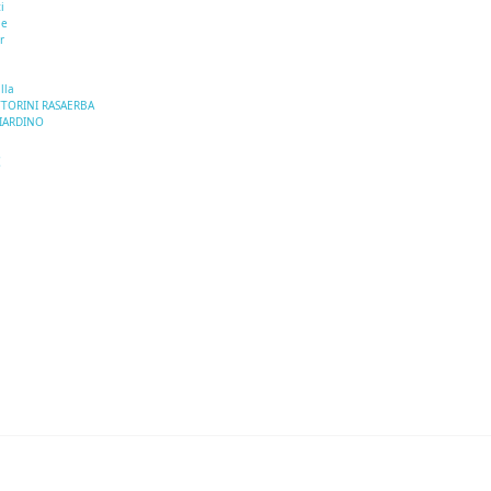
i
le
r
lla
TTORINI RASAERBA
GIARDINO
I
E