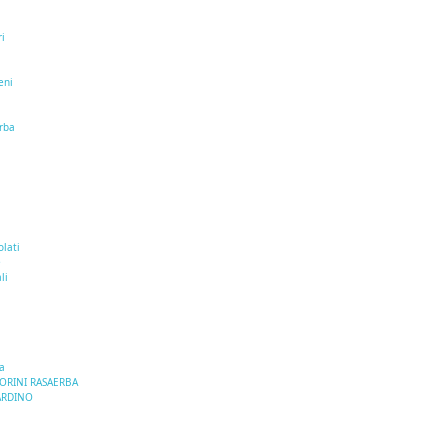
ri
eni
erba
i
olati
e
li
a
TORINI RASAERBA
ARDINO