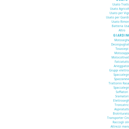
Usato Tratto
Usato Agricol
Usato per Vig
Usato per Giard
Usato Rimor
Batteria Us
Altro
GIARDIN
Motosegh
Decespugliat
Tosasiepi
Motozapp
Motocoltivat
Falciatutt
Arieggiator
Gruppi elettr
Spaccaleg
Spazzanev
Trattorini Ras
Spaccaleg
Soffiatori
Sramatori
Elettroseg
Troncatric
Aspiratutt
Biotriturato
Transporter Cin
Raccogli oli
Attrezzi man