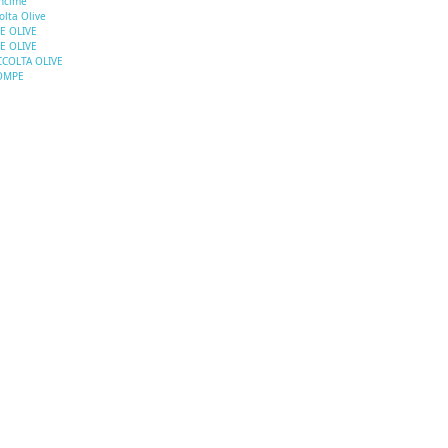
ncime
olta Olive
E OLIVE
E OLIVE
COLTA OLIVE
OMPE