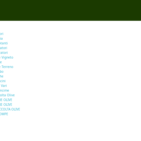
ori
ia
otanti
atori
zatori
e Vigneto
se
e Terreno
rbo
he
cini
 Vari
oncime
olta Olive
E OLIVE
E OLIVE
CCOLTA OLIVE
OMPE