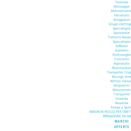
Tosasiepi
Motozappe
Motocoltivato
Falciatutto
Arieggiatori
Gruppi elettrog
Spaccalegna
Spazzaneve
Trattorini Rasa
Spaccalegna
Soffiatori
Sramatori
Elettroseghe
Troncatrici
Aspiratutto
Biotriturator
Transporter Cing
Raccogli oliv
Attrezzi manua
Idropulitrici
Motocarriole
Transporter
Tosaerba
Rasaerba
Pompa a Spall
RIMORCHI PICCOLI PER TRAT
IRRIGAZIONE DA GI
MARCHI
OFFERTE