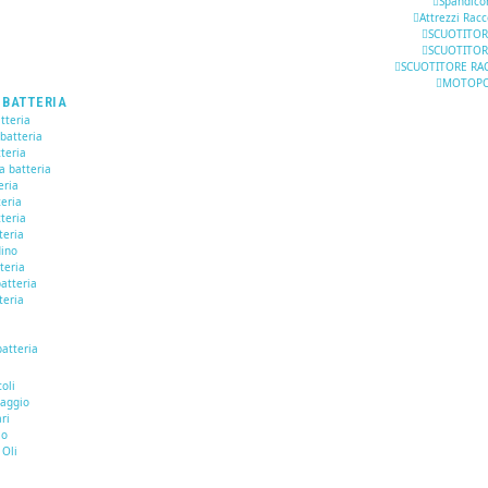
Spandico
Attrezzi Racc
SCUOTITOR
SCUOTITOR
SCUOTITORE RAC
MOTOP
 BATTERIA
tteria
 batteria
teria
a batteria
eria
teria
teria
teria
dino
tteria
atteria
teria
batteria
I
oli
naggio
ari
io
 Oli