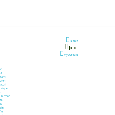
Search
0
0,00 €
My Account
ori
ia
otanti
atori
atori
 Vigneto
e
 Terreno
bo
he
cini
 Vari