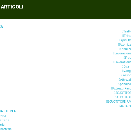
 ARTICOLI
RA
Tratt
Trinc
Erpici R
Atomizz
Nebuliz
Lavorazion
Fre
Lavorazion
Dise
Vang
Casson
Attrezzi
Spandic
Attrezzi Racc
SCUOTITOR
SCUOTITOR
SCUOTITORE RA
MOTOP
BATTERIA
eria
atteria
eria
 batteria