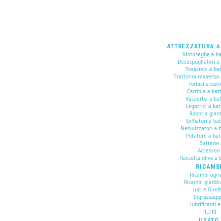
ATTREZZATURA A
Motoseghe a ba
Decespugliatori a
Tosasiepi a bat
Trattorini rasaerba 
Forbici a batt
Carriola a bat
Rasaerba a bat
Legatrici a bat
Robot a giar
Soffiatori a ba
Nebulizzatori a b
Potatore a bat
Batterie
Accessori
Raccolta olive a 
RICAMB
Ricambi agric
Ricambi giardi
Luci e Girof
Ingrassagg
Lubrificanti e
FILTRI
USATO