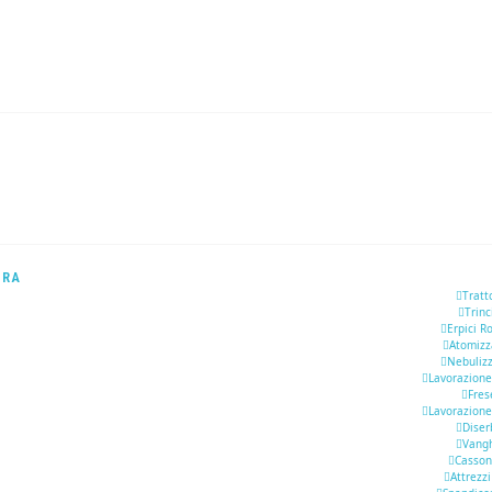
URA
Tratt
Trinc
Erpici R
Atomizz
Nebulizz
Lavorazione
Fres
Lavorazione
Diser
Vang
Casson
Attrezzi