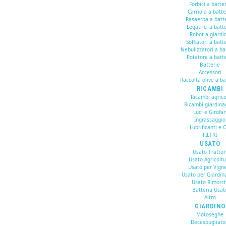
Forbici a batte
Carriola a batte
Rasaerba a batt
Legatrici a batt
Robot a giardi
Soffiatori a batt
Nebulizzatori a ba
Potatore a batte
Batterie
Accessori
Raccolta olive a ba
RICAMBI
Ricambi agrico
Ricambi giardina
Luci e Girofar
Ingrassaggio
Lubrificanti e O
FILTRI
USATO
Usato Trattor
Usato Agricolt
Usato per Vign
Usato per Giardin
Usato Rimorch
Batteria Usat
Altro
GIARDINO
Motoseghe
Decespugliato