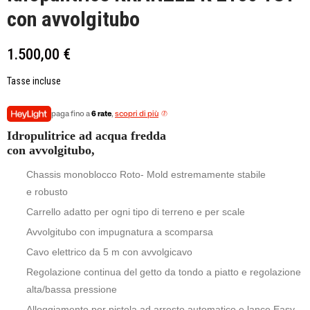
con avvolgitubo
1.500,00 €
Tasse incluse
paga fino a
6 rate
,
scopri di più
Idropulitrice ad acqua fredda
con avvolgitubo,
Chassis monoblocco Roto- Mold estremamente stabile
e robusto
Carrello adatto per ogni tipo di terreno e per scale
Avvolgitubo con impugnatura a scomparsa
Cavo elettrico da 5 m con avvolgicavo
Regolazione continua del getto da tondo a piatto e regolazione
alta/bassa pressione
Alloggiamento per pistola ad arresto automatico e lance Easy-