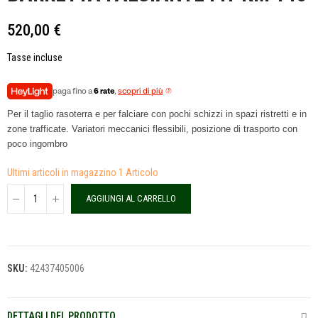
520,00 €
Tasse incluse
paga fino a
6 rate
,
scopri di più
Per il taglio rasoterra e per falciare con pochi schizzi in spazi ristretti e in
zone trafficate. Variatori meccanici flessibili, posizione di trasporto con
poco ingombro
Ultimi articoli in magazzino
1 Articolo
AGGIUNGI AL CARRELLO
SKU:
42437405006
DETTAGLI DEL PRODOTTO