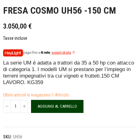
FRESA COSMO UH56 -150 CM
3.050,00 €
Tasse incluse
paga fino a
6 rate
,
scopri di più
La serie UM é adatta a trattori da 35 a 50 hp con attacco
di categoria 1. I modelli UM si prestano per l’impiego in
terreni impegnativi tra cui vigneti e frutteti.150 CM
LAVORO. KG359
Ultimi articoli in magazzino
1 Articolo
AGGIUNGI AL CARRELLO
SKU:
UH56