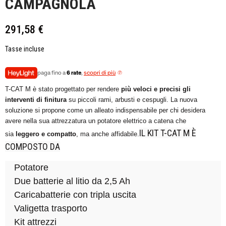
CAMPAGNOLA
291,58 €
Tasse incluse
paga fino a
6 rate
,
scopri di più
T-CAT M è stato progettato per rendere
più veloci e precisi gli
interventi di finitura
su piccoli rami, arbusti e cespugli. La nuova
soluzione si propone come un alleato indispensabile per chi desidera
avere nella sua attrezzatura un potatore elettrico a catena che
IL KIT T-CAT M È
sia
leggero e compatto
, ma anche affidabile.
COMPOSTO DA
Potatore
Due batterie al litio da 2,5 Ah
Caricabatterie con tripla uscita
Valigetta trasporto
Kit attrezzi