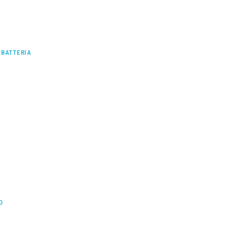
 BATTERIA
I
O