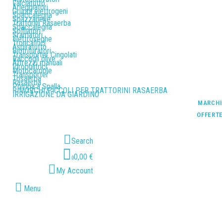
Falciatutto
Arieggiatori
Gruppi elettrogeni
Spaccalegna
Spazzaneve
Trattorini Rasaerba
Spaccalegna
Soffiatori
Sramatori
Elettroseghe
Troncatrici
Aspiratutto
Biotrituratori
Transporter Cingolati
Raccogli olive
Attrezzi manuali
Idropulitrici
Motocarriole
Transporter
Tosaerba
Rasaerba
Pompa a Spalla
RIMORCHI PICCOLI PER TRATTORINI RASAERBA
IRRIGAZIONE DA GIARDINO
MARCH
OFFERT
Search
0,00 €
0
My Account
Menu