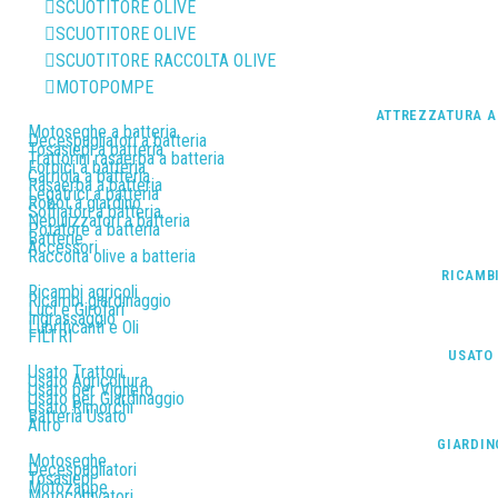
SCUOTITORE OLIVE
SCUOTITORE OLIVE
SCUOTITORE RACCOLTA OLIVE
MOTOPOMPE
ATTREZZATURA A
Motoseghe a batteria
Decespugliatori a batteria
Tosasiepi a batteria
Trattorini rasaerba a batteria
Forbici a batteria
Carriola a batteria
Rasaerba a batteria
Legatrici a batteria
Robot a giardino
Soffiatori a batteria
Nebulizzatori a batteria
Potatore a batteria
Batterie
Accessori
Raccolta olive a batteria
RICAMB
Ricambi agricoli
Ricambi giardinaggio
Luci e Girofari
Ingrassaggio
Lubrificanti e Oli
FILTRI
USATO
Usato Trattori
Usato Agricoltura
Usato per Vigneto
Usato per Giardinaggio
Usato Rimorchi
Batteria Usato
Altro
GIARDIN
Motoseghe
Decespugliatori
Tosasiepi
Motozappe
Motocoltivatori