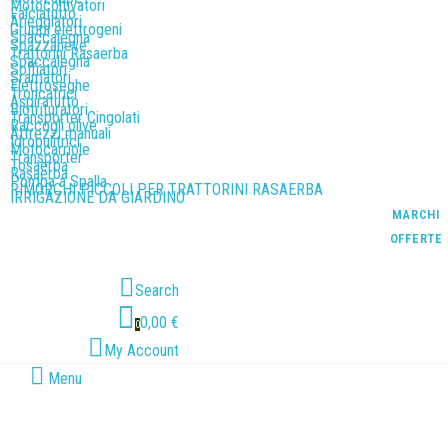
Motocoltivatori
Falciatutto
Arieggiatori
Gruppi elettrogeni
Spaccalegna
Spazzaneve
Trattorini Rasaerba
Spaccalegna
Soffiatori
Sramatori
Elettroseghe
Troncatrici
Aspiratutto
Biotrituratori
Transporter Cingolati
Raccogli olive
Attrezzi manuali
Idropulitrici
Motocarriole
Transporter
Tosaerba
Rasaerba
Pompa a Spalla
RIMORCHI PICCOLI PER TRATTORINI RASAERBA
IRRIGAZIONE DA GIARDINO
MARCHI
OFFERTE
Search
0,00 €
0
My Account
Menu