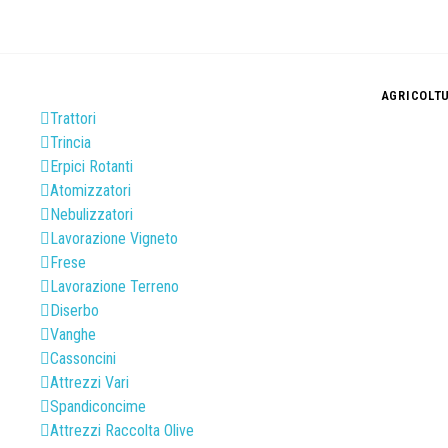
AGRICOLT
Trattori
Trincia
Erpici Rotanti
Atomizzatori
Nebulizzatori
Lavorazione Vigneto
Frese
Lavorazione Terreno
Diserbo
Vanghe
Cassoncini
Attrezzi Vari
Spandiconcime
Attrezzi Raccolta Olive