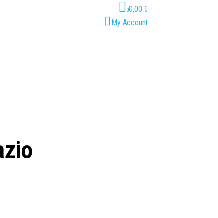
0,00 €
0
My Account
azio