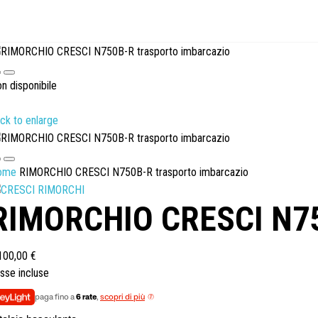
n disponibile
ick to enlarge
ome
RIMORCHIO CRESCI N750B-R trasporto imbarcazio
RIMORCHIO CRESCI N750
100,00 €
sse incluse
paga fino a
6 rate
,
scopri di più