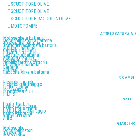
SCUOTITORE OLIVE
SCUOTITORE OLIVE
SCUOTITORE RACCOLTA OLIVE
MOTOPOMPE
ATTREZZATURA A 
Motoseghe a batteria
Decespugliatori a batteria
Tosasiepi a batteria
Trattorini rasaerba a batteria
Forbici a batteria
Carriola a batteria
Rasaerba a batteria
Legatrici a batteria
Robot a giardino
Soffiatori a batteria
Nebulizzatori a batteria
Potatore a batteria
Batterie
Accessori
Raccolta olive a batteria
RICAMBI
Ricambi agricoli
Ricambi giardinaggio
Luci e Girofari
Ingrassaggio
Lubrificanti e Oli
FILTRI
USATO
Usato Trattori
Usato Agricoltura
Usato per Vigneto
Usato per Giardinaggio
Usato Rimorchi
Batteria Usato
Altro
GIARDINO
Motoseghe
Decespugliatori
Tosasiepi
Motozappe