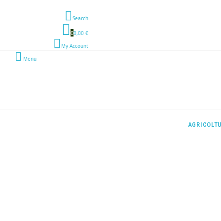
Search
0
0,00 €
My Account
Menu
AGRICOLT