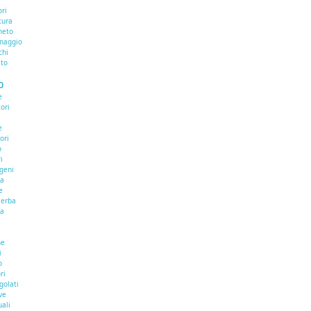
ri
tura
neto
inaggio
chi
ato
O
e
ori
e
ori
o
i
ogeni
na
e
aerba
na
he
i
o
ri
golati
ve
uali