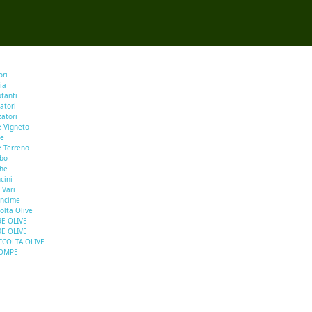
ori
ia
otanti
atori
zatori
e Vigneto
se
e Terreno
rbo
he
cini
 Vari
oncime
olta Olive
E OLIVE
E OLIVE
CCOLTA OLIVE
OMPE