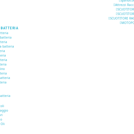
Spandico
Attrezzi Racc
SCUOTITOR
SCUOTITOR
SCUOTITORE RAC
MOTOP
 BATTERIA
tteria
 batteria
teria
a batteria
eria
teria
teria
teria
dino
tteria
atteria
teria
batteria
I
oli
naggio
ari
io
 Oli