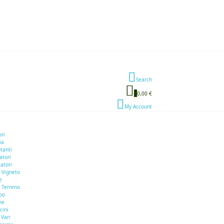
Search
0
0,00 €
My Account
ori
ia
otanti
atori
atori
 Vigneto
e
 Terreno
bo
he
cini
 Vari