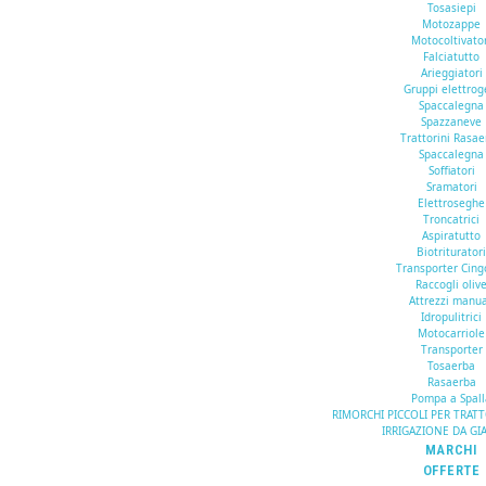
Tosasiepi
Motozappe
Motocoltivato
Falciatutto
Arieggiatori
Gruppi elettrog
Spaccalegna
Spazzaneve
Trattorini Rasa
Spaccalegna
Soffiatori
Sramatori
Elettroseghe
Troncatrici
Aspiratutto
Biotriturator
Transporter Cing
Raccogli oliv
Attrezzi manua
Idropulitrici
Motocarriole
Transporter
Tosaerba
Rasaerba
Pompa a Spall
RIMORCHI PICCOLI PER TRAT
IRRIGAZIONE DA GI
MARCHI
OFFERTE