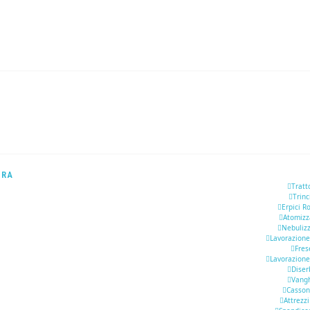
URA
Tratt
Trinc
Erpici R
Atomizz
Nebulizz
Lavorazione
Fres
Lavorazione
Diser
Vang
Casson
Attrezzi