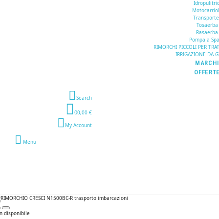
Idropulitric
Motocarrio
Transporte
Tosaerba
Rasaerba
Pompa a Spa
RIMORCHI PICCOLI PER TRA
IRRIGAZIONE DA 
MARCH
OFFERT
Search
0
0,00 €
My Account
Menu
n disponibile