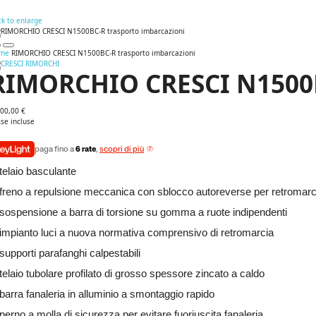
ck to enlarge
me
RIMORCHIO CRESCI N1500BC-R trasporto imbarcazioni
RIMORCHIO CRESCI N1500B
700,00 €
se incluse
paga fino a
6 rate
,
scopri di più
 telaio basculante
 freno a repulsione meccanica con sblocco autoreverse per retromarc
 sospensione a barra di torsione su gomma a ruote indipendenti
 impianto luci a nuova normativa comprensivo di retromarcia
 supporti parafanghi calpestabili
 telaio tubolare profilato di grosso spessore zincato a caldo
 barra fanaleria in alluminio a smontaggio rapido
 perno a molla di sicurezza per evitare fuoriuscita fanaleria