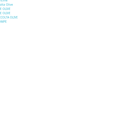
ncime
olta Olive
E OLIVE
E OLIVE
COLTA OLIVE
OMPE