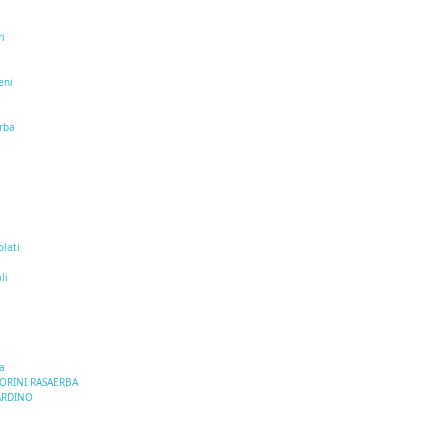
ri
eni
erba
i
olati
e
li
a
TORINI RASAERBA
ARDINO