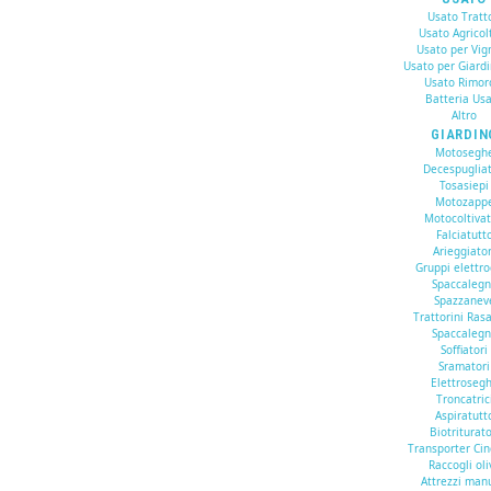
Usato Tratto
Usato Agricol
Usato per Vig
Usato per Giard
Usato Rimor
Batteria Us
Altro
GIARDIN
Motosegh
Decespugliat
Tosasiepi
Motozapp
Motocoltivat
Falciatutt
Arieggiator
Gruppi elettr
Spaccaleg
Spazzanev
Trattorini Ras
Spaccaleg
Soffiatori
Sramatori
Elettroseg
Troncatric
Aspiratutt
Biotriturato
Transporter Cin
Raccogli oli
Attrezzi man