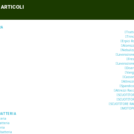
 ARTICOLI
RA
Tratt
Trinc
Erpici R
Atomizz
Nebuliz
Lavorazion
Fre
Lavorazion
Dise
Vang
Casson
Attrezzi
Spandic
Attrezzi Racc
SCUOTITOR
SCUOTITOR
SCUOTITORE RA
MOTOP
BATTERIA
eria
atteria
eria
 batteria