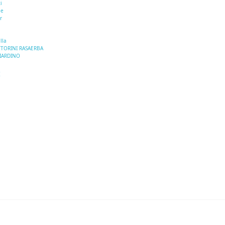
i
le
r
lla
TTORINI RASAERBA
GIARDINO
I
E