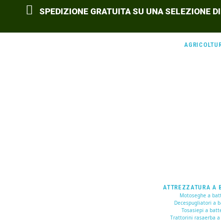
SPEDIZIONE GRATUITA SU UNA SELEZIONE DI
AGRICOLTU
ATTREZZATURA A 
Motoseghe a batt
Decespugliatori a b
Tosasiepi a batt
Trattorini rasaerba a