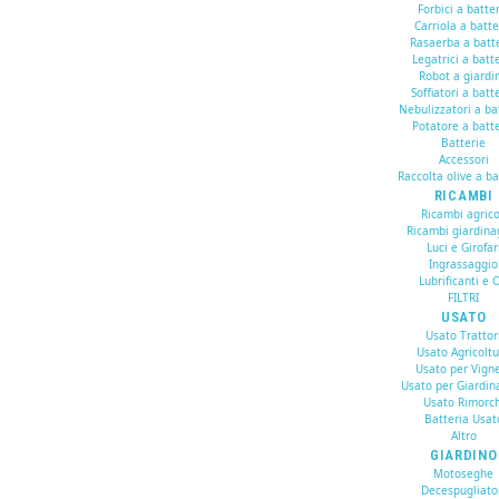
Forbici a batte
Carriola a batte
Rasaerba a batt
Legatrici a batt
Robot a giardi
Soffiatori a batt
Nebulizzatori a ba
Potatore a batte
Batterie
Accessori
Raccolta olive a ba
RICAMBI
Ricambi agrico
Ricambi giardina
Luci e Girofar
Ingrassaggio
Lubrificanti e O
FILTRI
USATO
Usato Trattor
Usato Agricolt
Usato per Vign
Usato per Giardin
Usato Rimorch
Batteria Usat
Altro
GIARDINO
Motoseghe
Decespugliato