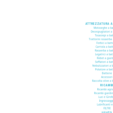
ATTREZZATURA A
Motoseghe a ba
Decespugliatori a
Tosasiepi a bat
Trattorini rasaerba 
Forbici a batt
Carriola a bat
Rasaerba a bat
Legatrici a bat
Robot a giar
Soffiatori a ba
Nebulizzatori a b
Potatore a bat
Batterie
Accessori
Raccolta olive a 
RICAMB
Ricambi agric
Ricambi giardi
Luci e Girof
Ingrassagg
Lubrificanti e
FILTRI
USATO