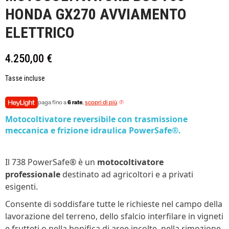
HONDA GX270 AVVIAMENTO
ELETTRICO
4.250,00 €
Tasse incluse
paga fino a
6 rate
,
scopri di più
Motocoltivatore reversibile con trasmissione
meccanica e frizione idraulica PowerSafe®.
Il 738 PowerSafe® è un
motocoltivatore
professionale
destinato ad agricoltori e a privati
esigenti.
Consente di soddisfare tutte le richieste nel campo della
lavorazione del terreno, dello sfalcio interfilare in vigneti
e frutteti o nella bonifica di aree incolte, nella rimozione