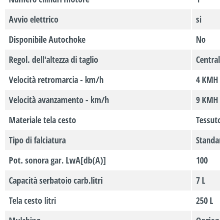
Avvio elettrico
si
Disponibile Autochoke
No
Regol. dell'altezza di taglio
Central
Velocità retromarcia - km/h
4 KMH
Velocità avanzamento - km/h
9 KMH
Materiale tela cesto
Tessut
Tipo di falciatura
Standa
Pot. sonora gar. LwA[db(A)]
100
Capacità serbatoio carb.litri
7 L
Tela cesto litri
250 L