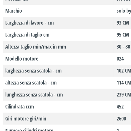
Marchio
solo b
Larghezza di lavoro - cm
93 CM
Larghezza di taglio cm
95 CM
Altezza taglio min/max in mm
30 - 8
Modello motore
024
larghezza senza scatola - cm
102 C
altezza senza scatola - cm
114 C
lunghezza senza scatola - cm
239 C
Cilindrata ccm
452
Giri motore giri/min
2600
Numero cilindri motore
1