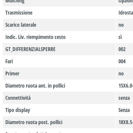
Mulching
Opzion
Trasmissione
Idrosta
Scarico laterale
no
Indic. Liv. riempimento cesto
sì
GT_DIFFERENZIALSPERRE
002
Fari
004
Primer
no
Diametro ruota ant. in pollici
15X6.0
Connettività
senza
Tipo display
Senza
Diametro ruota post. pollici
18X8.5