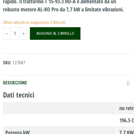
rapido. Il trattorino T 15-93.3 HD-A è alimentato da un
robusto motore AL-KO Pro da 7,7 kW a limitate vibrazioni.
Ultimi articoli in magazzino
2 Articoli
AGGIUNGI AL CARRELLO
SKU:
127687
DESCRIZIONE
Dati tecnici
no retr
196.5 
Potenza kW
7.7 KW