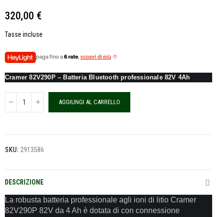
320,00 €
Tasse incluse
paga fino a
6 rate
,
scopri di più
Cramer 82V290P – Batteria Bluetooth professionale 82V 4Ah
AGGIUNGI AL CARRELLO
SKU:
2913586
DESCRIZIONE
La robusta batteria professionale agli ioni di litio Cramer
82V290P 82V da 4 Ah è dotata di con connessione