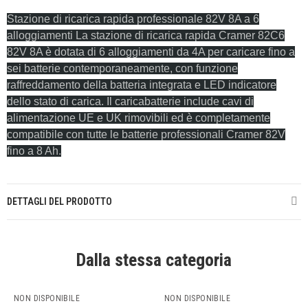
Stazione di ricarica rapida professionale 82V 8A a 6
alloggiamenti La stazione di ricarica rapida Cramer 82C6
82V 8A è dotata di 6 alloggiamenti da 4A per caricare fino a
sei batterie contemporaneamente, con funzione
raffreddamento della batteria integrata e LED indicatore
dello stato di carica. Il caricabatterie include cavi di
alimentazione UE e UK rimovibili ed è completamente
compatibile con tutte le batterie professionali Cramer 82V
fino a 8 Ah.
DETTAGLI DEL PRODOTTO
Dalla stessa categoria
NON DISPONIBILE
NON DISPONIBILE