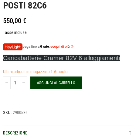
POSTI 82C6
550,00 €
Tasse incluse
paga fino a
6 rate
,
scopri di più
Caricabatterie Cramer 82V 6 alloggiamenti
Ultimi articoli in magazzino
1 Articolo
AGGIUNGI AL CARRELLO
SKU:
2900586
DESCRIZIONE