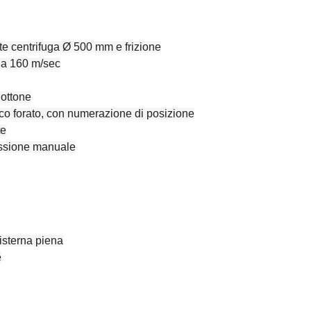
te centrifuga Ø 500 mm e frizione
o a 160 m/sec
 ottone
sco forato, con numerazione di posizione
te
ressione manuale
cisterna piena
e