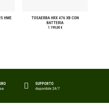
25 HME
TOSAERBA HRX 476 XB CON
DECE
BATTERIA
1.199,00 €
URO
SUPPORTO
isa
disponibile 24/7