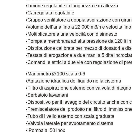
•Timone regolabile in lunghezza e in altezza
•Carreggiata regolabile
•Gruppo ventilatore a doppia aspirazione con giran
•Volume dell’aria fino a 22.000 m3/h e velocità fin
•Moltiplicatore a una velocità con disinnesto
•Pompa a membrana ad alta pressione da 120 lt in
•Distribuzione calibrata per mezzo di dosatori a di
•Testata di erogazione a due mani a 5 dita incrocia
•Comandi elettrici a due vie con regolazione di p
•Manometro Ø 100 scala 0-6
•Agitazione idraulica del liquido nella cisterna
•Filtro di aspirazione esterno con valvola di ritegno
•Serbatoio lavamani
•Dispositivo per il lavaggio del circuito anche con 
•Premiscelatore del prodotto nel filtro di immission
•Tubo di livello esterno con scala graduata
•Valvola laterale per svuotamento cisterna
• Pompa al 50 inox