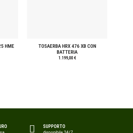
25 HME
TOSAERBA HRX 476 XB CON
DECE
BATTERIA
1.199,00 €
URO
SUPPORTO
isa
disponibile 24/7