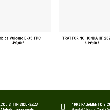
rbice Vulcano E-35 TPC
TRATTORINO HONDA HF 26
490,00 €
6.199,00 €
ACQUISTI IN SICUREZZA
100% PAGAMENTO SIC
 Metodi di pagamento
PayPal / MasterCard / V