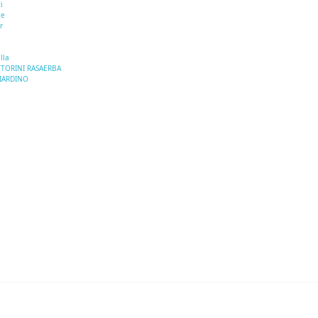
i
le
r
lla
TTORINI RASAERBA
GIARDINO
I
E