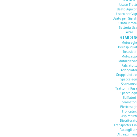
Usato Tratto
Usato Agricol
Usato per Vig
Usato per Giard
Usato Rimor
Batteria Us
Altro
GIARDIN
Motosegh
Decespugliat
Tosasiepi
Motozapp
Motocoltivat
Falciatutt
Arieggiator
Gruppi elettr
Spaccaleg
Spazzanev
Trattorini Ras
Spaccaleg
Soffiatori
Sramatori
Elettroseg
Troncatric
Aspiratutt
Biotriturato
Transporter Cin
Raccogli oli
Attrezzi man