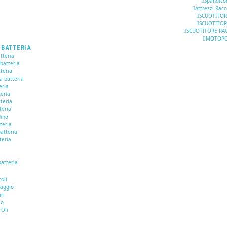
Spandico
Attrezzi Racc
SCUOTITOR
SCUOTITOR
SCUOTITORE RAC
MOTOP
 BATTERIA
tteria
 batteria
teria
a batteria
eria
teria
teria
teria
dino
tteria
atteria
teria
batteria
I
oli
naggio
ari
io
 Oli