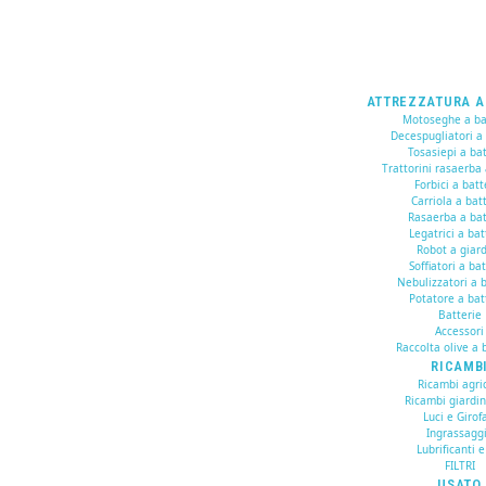
ATTREZZATURA A
Motoseghe a ba
Decespugliatori a
Tosasiepi a bat
Trattorini rasaerba 
Forbici a batt
Carriola a bat
Rasaerba a bat
Legatrici a bat
Robot a giar
Soffiatori a ba
Nebulizzatori a b
Potatore a bat
Batterie
Accessori
Raccolta olive a 
RICAMB
Ricambi agric
Ricambi giardi
Luci e Girof
Ingrassagg
Lubrificanti e
FILTRI
USATO