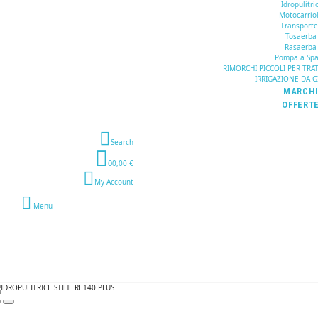
Idropulitric
Motocarrio
Transporte
Tosaerba
Rasaerba
Pompa a Spa
RIMORCHI PICCOLI PER TRA
IRRIGAZIONE DA 
MARCH
OFFERT
Search
0
0,00 €
My Account
Menu