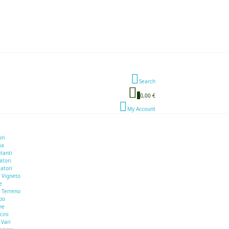
Search
0
0,00 €
My Account
ori
ia
otanti
atori
atori
 Vigneto
e
 Terreno
bo
he
cini
 Vari