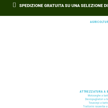
SPEDIZIONE GRATUITA SU UNA SELEZIONE DI
AGRICOLTU
ATTREZZATURA A 
Motoseghe a batt
Decespugliatori a b
Tosasiepi a batt
Trattorini rasaerba a