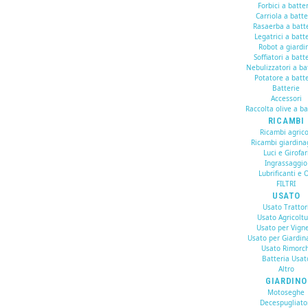
Forbici a batte
Carriola a batte
Rasaerba a batt
Legatrici a batt
Robot a giardi
Soffiatori a batt
Nebulizzatori a ba
Potatore a batte
Batterie
Accessori
Raccolta olive a ba
RICAMBI
Ricambi agrico
Ricambi giardina
Luci e Girofar
Ingrassaggio
Lubrificanti e O
FILTRI
USATO
Usato Trattor
Usato Agricolt
Usato per Vign
Usato per Giardin
Usato Rimorch
Batteria Usat
Altro
GIARDINO
Motoseghe
Decespugliato