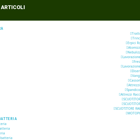
 ARTICOLI
RA
Tratt
Trinc
Erpici R
Atomizz
Nebuliz
Lavorazion
Fre
Lavorazion
Dise
Vang
Casson
Attrezzi
Spandic
Attrezzi Racc
SCUOTITOR
SCUOTITOR
SCUOTITORE RA
MOTOP
BATTERIA
eria
atteria
eria
 batteria