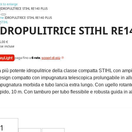
ck to enlarge
me
IDROPULITRICE STIHL RE140 PLUS
IDROPULITRICE STIHL RE1
5,00 €
se incluse
paga fino a
6 rate
,
scopri di più
 più potente idropulitrice della classe compatta STIHL con amp
sign compatto con impugnatura telescopica prolungabile in allum
pugnatura morbida e tubo lancia extra lungo. Con ugello rotante,
pido, 10 m. Con tamburo per tubo flessibile e robusta guida in a
-
+