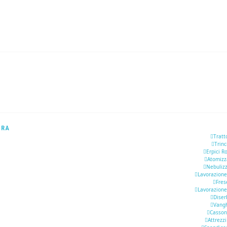
URA
Tratt
Trinc
Erpici R
Atomizz
Nebulizz
Lavorazione
Fres
Lavorazione
Diser
Vang
Casson
Attrezzi