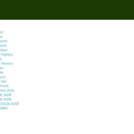
ori
ia
otanti
atori
zatori
e Vigneto
se
e Terreno
rbo
he
cini
 Vari
oncime
olta Olive
E OLIVE
E OLIVE
CCOLTA OLIVE
OMPE