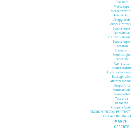
Tosasiepi
Motozappe
Motocoltivato
Falciatutto
Arieggiatori
Gruppi elettrog
Spaccalegna
Spazzaneve
Trattorini Rasa
Spaccalegna
Soffiatori
Sramatori
Elettroseghe
Troncatrici
Aspiratutto
Biotriturator
Transporter Cing
Raccogli oliv
Attrezzi manua
Idropulitrici
Motocarriole
Transporter
Tosaerba
Rasaerba
Pompa a Spall
RIMORCHI PICCOLI PER TRAT
IRRIGAZIONE DA GI
MARCHI
OFFERTE