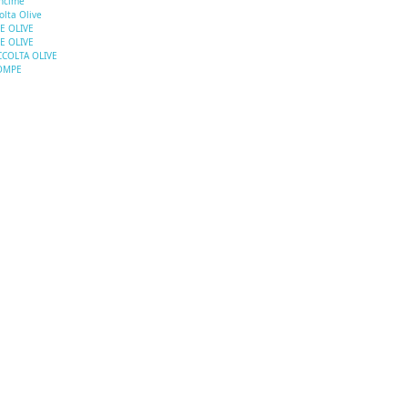
ncime
olta Olive
E OLIVE
E OLIVE
COLTA OLIVE
OMPE