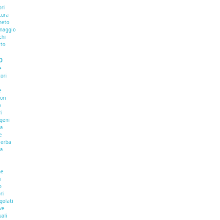
ri
tura
neto
inaggio
chi
ato
O
e
ori
e
ori
o
i
ogeni
na
e
aerba
na
he
i
o
ri
golati
ve
uali