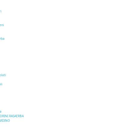
ri
eni
erba
i
olati
e
li
a
TORINI RASAERBA
ARDINO