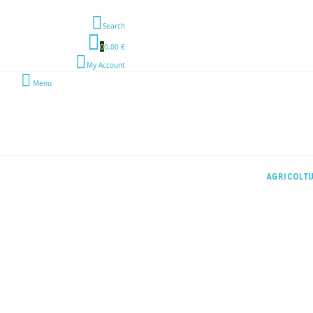
Search
0
0,00 €
My Account
Menu
AGRICOLT