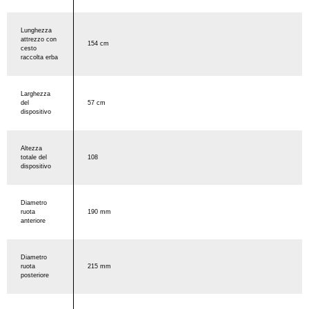
Lunghezza
attrezzo con
154 cm
cesto
raccolta erba
Larghezza
del
57 cm
dispositivo
Altezza
totale del
108
dispositivo
Diametro
ruota
190 mm
anteriore
Diametro
ruota
215 mm
posteriore