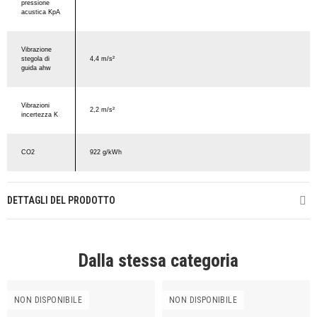
pressione
acustica KpA
Vibrazione
stegola di
4,4 m/s²
guida ahw
Vibrazioni
2,2 m/s²
incertezza K
CO2
922 g/kWh
DETTAGLI DEL PRODOTTO
Dalla stessa categoria
NON DISPONIBILE
NON DISPONIBILE