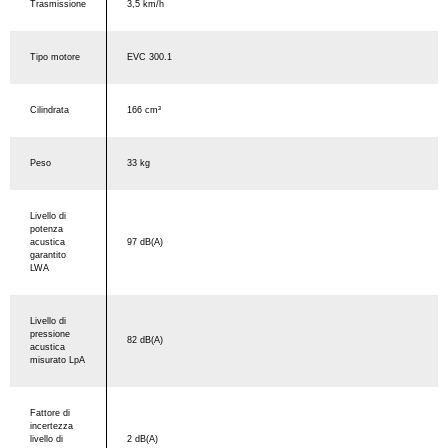
Trasmissione
3,5 km/h
Tipo motore
EVC 300.1
Cilindrata
166 cm³
Peso
33 kg
Livello di
potenza
acustica
97 dB(A)
garantito
LWA
Livello di
pressione
82 dB(A)
acustica
misurato LpA
Fattore di
incertezza
livello di
2 dB(A)