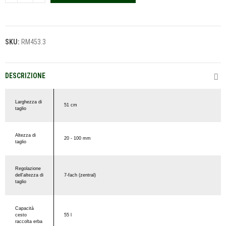
SKU:
RM453.3
DESCRIZIONE
Larghezza di
51 cm
taglio
Altezza di
20 - 100 mm
taglio
Regolazione
dell'altezza di
7-fach (zentral)
taglio
Capacità
cesto
55 l
raccolta erba