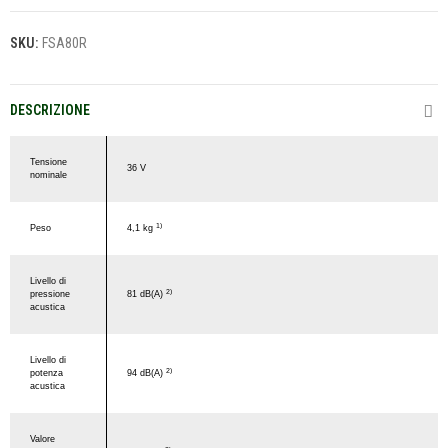
SKU:
FSA80R
DESCRIZIONE
Tensione
36 V
nominale
1)
Peso
4,1 kg
Livello di
2)
pressione
81 dB(A)
acustica
Livello di
2)
potenza
94 dB(A)
acustica
Valore