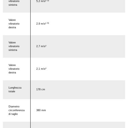
3)
vibratorio
5,2 m/s²
sinistra
Valore
3)
vibratorio
2,9 m/s²
destra
Valore
vibratorio
2,7 m/s²
sinistra
Valore
vibratorio
2,1 m/s²
destra
Lunghezza
178 cm
totale
Diametro
circonferenza
380 mm
di taglio