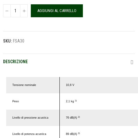
AGGIUNGI AL CARRELLO
SKU:
FSA30
DESCRIZIONE
Tensione nominale
10,8 V
1)
Peso
2,1 kg
2)
Livello di pressione acustica
76 dB(A)
2)
Livello di potenza acustica
89 dB(A)