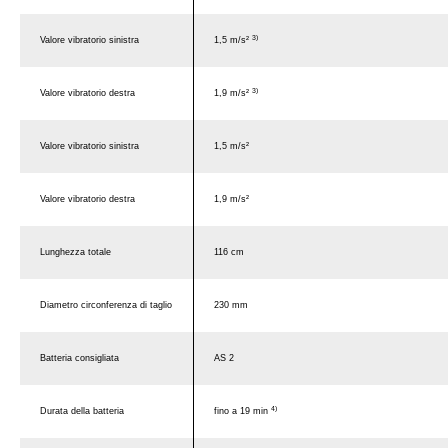
3)
Valore vibratorio sinistra
1,5 m/s²
3)
Valore vibratorio destra
1,9 m/s²
Valore vibratorio sinistra
1,5 m/s²
Valore vibratorio destra
1,9 m/s²
Lunghezza totale
116 cm
Diametro circonferenza di taglio
230 mm
Batteria consigliata
AS 2
4)
Durata della batteria
fino a 19 min