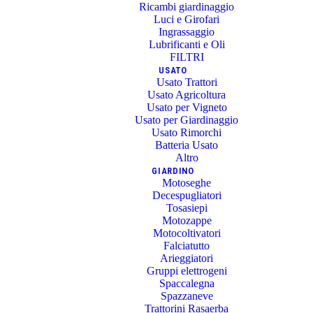
Ricambi giardinaggio
Luci e Girofari
Ingrassaggio
Lubrificanti e Oli
FILTRI
USATO
Usato Trattori
Usato Agricoltura
Usato per Vigneto
Usato per Giardinaggio
Usato Rimorchi
Batteria Usato
Altro
GIARDINO
Motoseghe
Decespugliatori
Tosasiepi
Motozappe
Motocoltivatori
Falciatutto
Arieggiatori
Gruppi elettrogeni
Spaccalegna
Spazzaneve
Trattorini Rasaerba