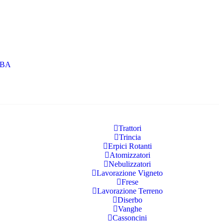
RBA
Trattori
Trincia
Erpici Rotanti
Atomizzatori
Nebulizzatori
Lavorazione Vigneto
Frese
Lavorazione Terreno
Diserbo
Vanghe
Cassoncini