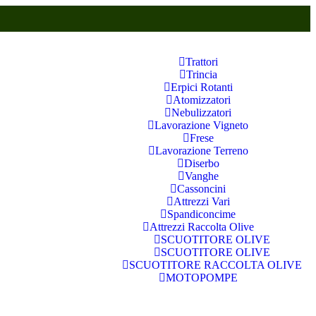
Trattori
Trincia
Erpici Rotanti
Atomizzatori
Nebulizzatori
Lavorazione Vigneto
Frese
Lavorazione Terreno
Diserbo
Vanghe
Cassoncini
Attrezzi Vari
Spandiconcime
Attrezzi Raccolta Olive
SCUOTITORE OLIVE
SCUOTITORE OLIVE
SCUOTITORE RACCOLTA OLIVE
MOTOPOMPE