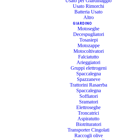
Usato per Giardinaggio
Usato Rimorchi
Batteria Usato
Altro
GIARDINO
Motoseghe
Decespugliatori
Tosasiepi
Motozappe
Motocoltivatori
Falciatutto
Arieggiatori
Gruppi elettrogeni
Spaccalegna
Spazzaneve
Trattorini Rasaerba
Spaccalegna
Soffiatori
Sramatori
Elettroseghe
Troncatrici
Aspiratutto
Biotrituratori
Transporter Cingolati
Raccogli olive