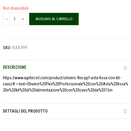
Non disponibile
AGGIUNGI AL CARRELLO
SKU:
FLEX PPF
DESCRIZIONE
https://www.agritecsrl.com/product/oliviero-flex-ppf-asta-fissa-con-kit-
cavo/#:~:text=Oliviero%20Flex%20Professionale%20con%20Asta%20fissa%
20e%20kit%20di%20alimentazione%20con%20cavo%20da%2015m
DETTAGLI DEL PRODOTTO