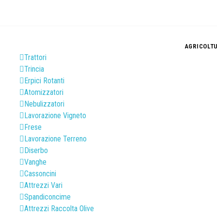
AGRICOLT
Trattori
Trincia
Erpici Rotanti
Atomizzatori
Nebulizzatori
Lavorazione Vigneto
Frese
Lavorazione Terreno
Diserbo
Vanghe
Cassoncini
Attrezzi Vari
Spandiconcime
Attrezzi Raccolta Olive