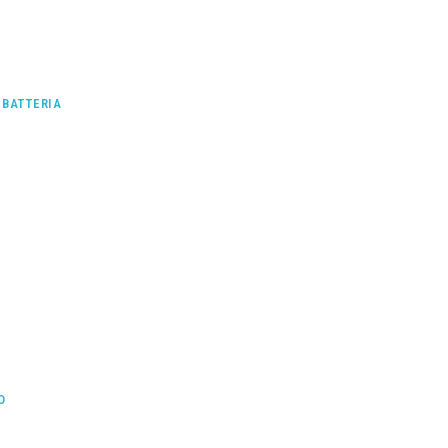
 BATTERIA
I
O