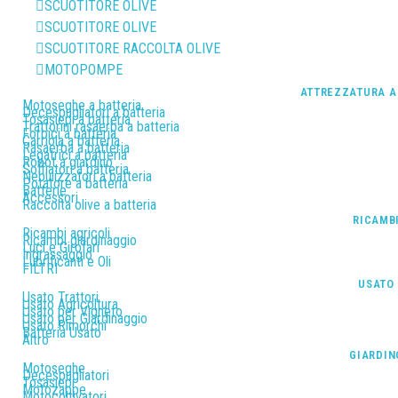
SCUOTITORE OLIVE
SCUOTITORE OLIVE
SCUOTITORE RACCOLTA OLIVE
MOTOPOMPE
ATTREZZATURA A
Motoseghe a batteria
Decespugliatori a batteria
Tosasiepi a batteria
Trattorini rasaerba a batteria
Forbici a batteria
Carriola a batteria
Rasaerba a batteria
Legatrici a batteria
Robot a giardino
Soffiatori a batteria
Nebulizzatori a batteria
Potatore a batteria
Batterie
Accessori
Raccolta olive a batteria
RICAMB
Ricambi agricoli
Ricambi giardinaggio
Luci e Girofari
Ingrassaggio
Lubrificanti e Oli
FILTRI
USATO
Usato Trattori
Usato Agricoltura
Usato per Vigneto
Usato per Giardinaggio
Usato Rimorchi
Batteria Usato
Altro
GIARDIN
Motoseghe
Decespugliatori
Tosasiepi
Motozappe
Motocoltivatori