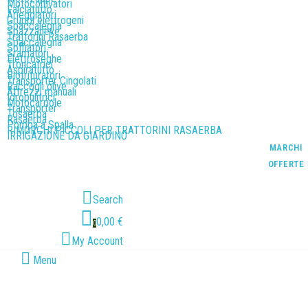
Motocoltivatori
Falciatutto
Arieggiatori
Gruppi elettrogeni
Spaccalegna
Spazzaneve
Trattorini Rasaerba
Spaccalegna
Soffiatori
Sramatori
Elettroseghe
Troncatrici
Aspiratutto
Biotrituratori
Transporter Cingolati
Raccogli olive
Attrezzi manuali
Idropulitrici
Motocarriole
Transporter
Tosaerba
Rasaerba
Pompa a Spalla
RIMORCHI PICCOLI PER TRATTORINI RASAERBA
IRRIGAZIONE DA GIARDINO
MARCHI
OFFERTE
Search
0,00 €
0
My Account
Menu