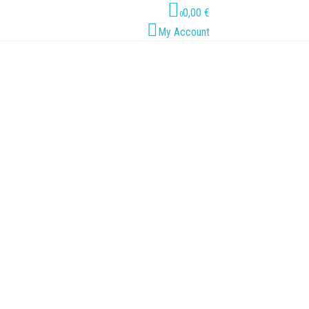
0,00 €
0
My Account