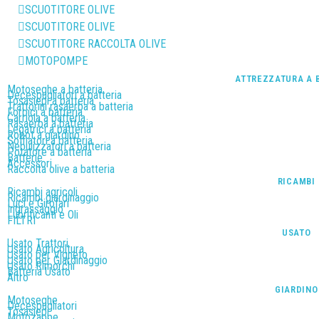
SCUOTITORE OLIVE
SCUOTITORE OLIVE
SCUOTITORE RACCOLTA OLIVE
MOTOPOMPE
ATTREZZATURA A 
Motoseghe a batteria
Decespugliatori a batteria
Tosasiepi a batteria
Trattorini rasaerba a batteria
Forbici a batteria
Carriola a batteria
Rasaerba a batteria
Legatrici a batteria
Robot a giardino
Soffiatori a batteria
Nebulizzatori a batteria
Potatore a batteria
Batterie
Accessori
Raccolta olive a batteria
RICAMBI
Ricambi agricoli
Ricambi giardinaggio
Luci e Girofari
Ingrassaggio
Lubrificanti e Oli
FILTRI
USATO
Usato Trattori
Usato Agricoltura
Usato per Vigneto
Usato per Giardinaggio
Usato Rimorchi
Batteria Usato
Altro
GIARDINO
Motoseghe
Decespugliatori
Tosasiepi
Motozappe