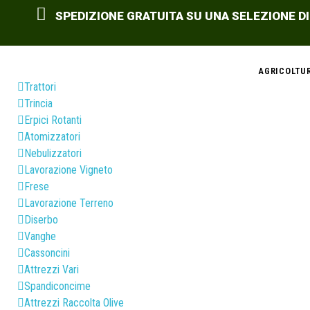
SPEDIZIONE GRATUITA SU UNA SELEZIONE DI
AGRICOLTU
Trattori
Trincia
Erpici Rotanti
Atomizzatori
Nebulizzatori
Lavorazione Vigneto
Frese
Lavorazione Terreno
Diserbo
Vanghe
Cassoncini
Attrezzi Vari
Spandiconcime
Attrezzi Raccolta Olive