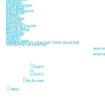
Falciatutto
Arieggiatori
Gruppi elettrogeni
Spaccalegna
Spazzaneve
Trattorini Rasaerba
Spaccalegna
Soffiatori
Sramatori
Elettroseghe
Troncatrici
Aspiratutto
Biotrituratori
Transporter Cingolati
Raccogli olive
Attrezzi manuali
Idropulitrici
Motocarriole
Transporter
Tosaerba
Rasaerba
Pompa a Spalla
RIMORCHI PICCOLI PER TRATTORINI RASAERBA
IRRIGAZIONE DA GIARDINO
MARCH
OFFERT
Search
0,00 €
0
My Account
Menu