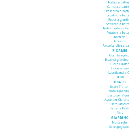
Forbici a batte
Carriola a batte
Rasaerba a batt
Legatrici a batt
Robot a giardi
Soffiatori a batt
Nebulizzatori a ba
Potatore a batte
Batterie
Accessori
Raccolta olive a ba
RICAMBI
Ricambi agrico
Ricambi giardina
Luci e Girofar
Ingrassaggio
Lubrificanti e O
FILTRI
USATO
Usato Trattor
Usato Agricolt
Usato per Vign
Usato per Giardin
Usato Rimorch
Batteria Usat
Altro
GIARDINO
Motoseghe
Decespugliato