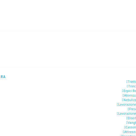
URA
Tratt
Trinc
Erpici R
Atomizz
Nebulizz
Lavorazione
Fres
Lavorazione
Diser
Vang
Casson
Attrezzi