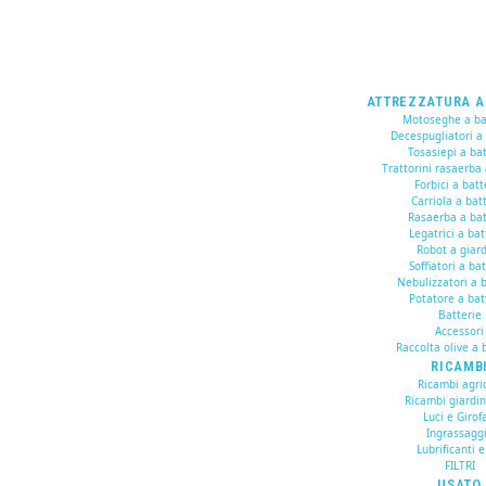
ATTREZZATURA A
Motoseghe a ba
Decespugliatori a
Tosasiepi a bat
Trattorini rasaerba 
Forbici a batt
Carriola a bat
Rasaerba a bat
Legatrici a bat
Robot a giar
Soffiatori a ba
Nebulizzatori a b
Potatore a bat
Batterie
Accessori
Raccolta olive a 
RICAMB
Ricambi agric
Ricambi giardi
Luci e Girof
Ingrassagg
Lubrificanti e
FILTRI
USATO