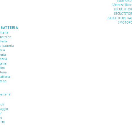
Spandico
Attrezzi Racc
SCUOTITOR
SCUOTITOR
SCUOTITORE RAC
MOTOP
 BATTERIA
tteria
 batteria
teria
a batteria
eria
teria
teria
teria
dino
tteria
atteria
teria
batteria
I
oli
naggio
ari
io
 Oli