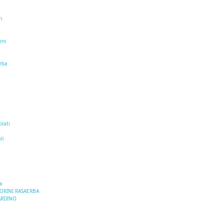
ri
eni
erba
i
olati
e
li
a
TORINI RASAERBA
ARDINO