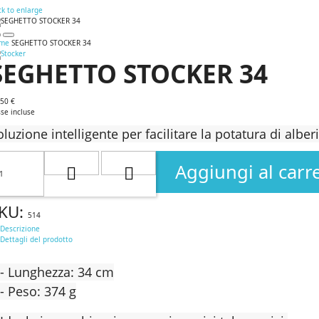
ck to enlarge
me
SEGHETTO STOCKER 34
SEGHETTO STOCKER 34
,50 €
se incluse
oluzione intelligente per facilitare la potatura di alber
Aggiungi al carre
KU:
514
Descrizione
Dettagli del prodotto
- Lunghezza: 34 cm
- Peso: 374 g