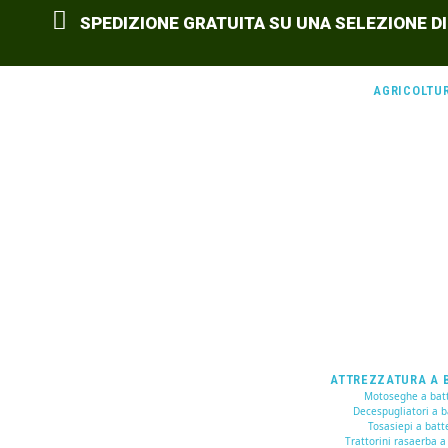
SPEDIZIONE GRATUITA SU UNA SELEZIONE DI
AGRICOLTU
ATTREZZATURA A 
Motoseghe a batt
Decespugliatori a b
Tosasiepi a batt
Trattorini rasaerba a