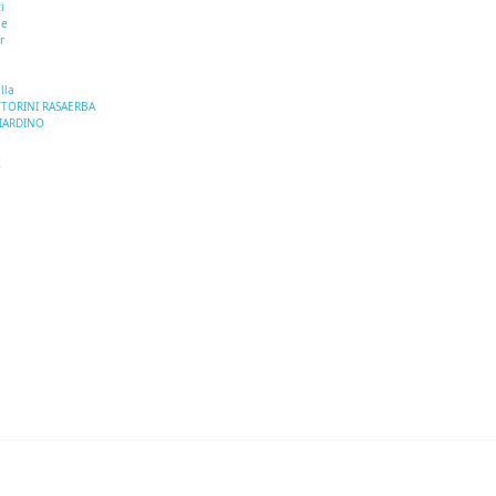
i
le
r
lla
TTORINI RASAERBA
GIARDINO
I
E