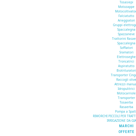
Tosasiepi
Motozappe
Motocoltivato
Falciatutto
Arieggiatori
Gruppi elettrog
Spaccalegna
Spazzaneve
Trattorini Rasa
Spaccalegna
Soffiatori
Sramatori
Elettroseghe
Troncatrici
Aspiratutto
Biotriturator
Transporter Cing
Raccogli oliv
Attrezzi manua
Idropulitrici
Motocarriole
Transporter
Tosaerba
Rasaerba
Pompa a Spall
RIMORCHI PICCOLI PER TRAT
IRRIGAZIONE DA GI
MARCHI
OFFERTE