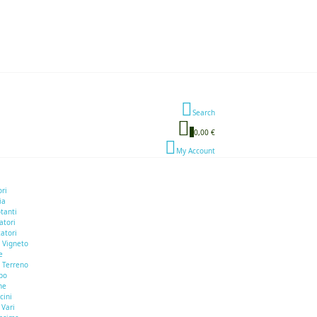
Search
0
0,00 €
My Account
ori
ia
otanti
atori
atori
 Vigneto
e
 Terreno
bo
he
cini
 Vari