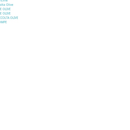
ncime
olta Olive
E OLIVE
E OLIVE
COLTA OLIVE
OMPE