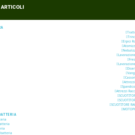
 ARTICOLI
RA
Tratt
Trinc
Erpici R
Atomizz
Nebuliz
Lavorazion
Fre
Lavorazion
Dise
Vang
Casson
Attrezzi
Spandic
Attrezzi Racc
SCUOTITOR
SCUOTITOR
SCUOTITORE RA
MOTOP
BATTERIA
eria
atteria
eria
 batteria