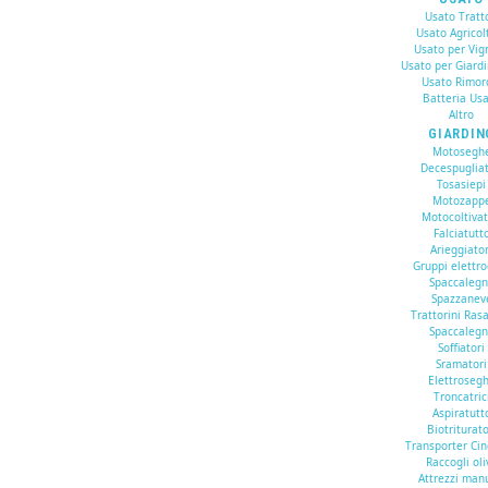
Usato Tratto
Usato Agricol
Usato per Vig
Usato per Giard
Usato Rimor
Batteria Us
Altro
GIARDIN
Motosegh
Decespugliat
Tosasiepi
Motozapp
Motocoltivat
Falciatutt
Arieggiator
Gruppi elettr
Spaccaleg
Spazzanev
Trattorini Ras
Spaccaleg
Soffiatori
Sramatori
Elettroseg
Troncatric
Aspiratutt
Biotriturato
Transporter Cin
Raccogli oli
Attrezzi man