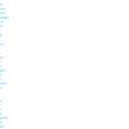
ri
tura
neto
inaggio
chi
ato
O
e
ori
e
ori
o
i
ogeni
na
e
aerba
na
he
i
o
ri
golati
ve
uali