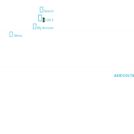
Search
0
0,00 €
My Account
Menu
AGRICOLT