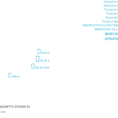
Idropulitric
Motocarrio
Transporte
Tosaerba
Rasaerba
Pompa a Spa
RIMORCHI PICCOLI PER TRA
IRRIGAZIONE DA 
MARCH
OFFERT
Search
0
0,00 €
My Account
Menu