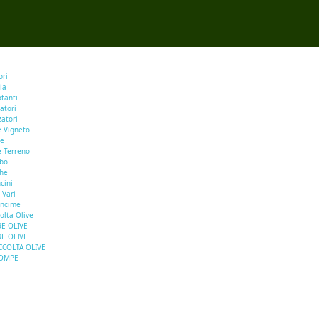
ori
ia
otanti
atori
zatori
e Vigneto
se
e Terreno
rbo
he
cini
 Vari
oncime
olta Olive
E OLIVE
E OLIVE
CCOLTA OLIVE
OMPE